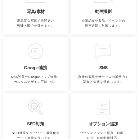
写真/素材
動画撮影
高品質な写真で訪問者の
企業紹介や製品、イベントの
興味・関心を引きます。
動画撮影に対応します。
Google連携
SNS
SNS設置やGoogleマップ連携、
自社の商品やサービスの拡散力で
カスタムデザイン可能です。
認知と集客を促進します。
SEO対策
オプション追加
SEO対策でキーワード最適化や
ブランディングに写真・動画、
サイト改善を行います。
ロゴ・名刺制作対応。