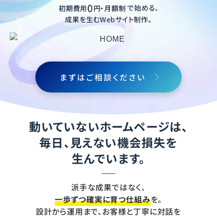
0
初期費用
円・月額制
で始める、
成果を生むWebサイト制作。
scroll
まずはご相談ください
動いていないホームページは、
毎日、見えない機会損失を
生んでいます。
派手な成果ではなく、
一歩ずつ確実に育つ仕組み
を。
設計から運用まで、お客様と丁寧に対話を